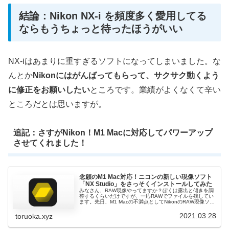
結論：Nikon NX-i を頻度多く愛用してる
ならもうちょっと待ったほうがいい
NX-iはあまりに重すぎるソフトになってしまいました。な
んとか
Nikonにはがんばってもらって、サクサク動くよう
に修正をお願いしたい
ところです。業績がよくなくて辛い
ところだとは思いますが。
追記：さすがNikon！M1 Macに対応してパワーアップ
させてくれました！
念願のM1 Mac対応！ニコンの新しい現像ソフト
「NX Studio」をさっそくインストールしてみた
みなさん、RAW現像やってますか？ぼくは露出と傾きを調
整するくらいだけですが、一応RAWでファイルを残してい
ます。先日、M1 Macの不満点としてNikonのRAW現像ソフ
ト：NX-i が満足に動作しないことを記事にしました。非常
にもっさり...
2021.03.28
toruoka.xyz