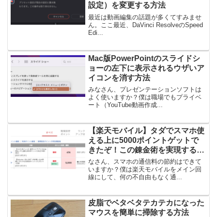
設定）を変更する方法
最近は動画編集の話題が多くてすみませ
ん。ここ最近、DaVinci ResolveのSpeed
Edi...
Mac版PowerPointのスライドシ
ョーの左下に表示されるウザいア
イコンを消す方法
みなさん、プレゼンテーションソフトは
よく使いますか？僕は職場でもプライベ
ート（YouTube動画作成...
【楽天モバイル】タダでスマホ使
える上に5000ポイントゲットで
きたぞ！この錬金術を実現する方
法
なさん、スマホの通信料の節約はできて
いますか？僕は楽天モバイルをメイン回
線にして、何の不自由もなく通...
皮脂でベタベタテカテカになった
マウスを簡単に掃除する方法