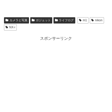
カメラと写真
ガジェット
ライフログ
m1
nikon
NX-i
スポンサーリンク