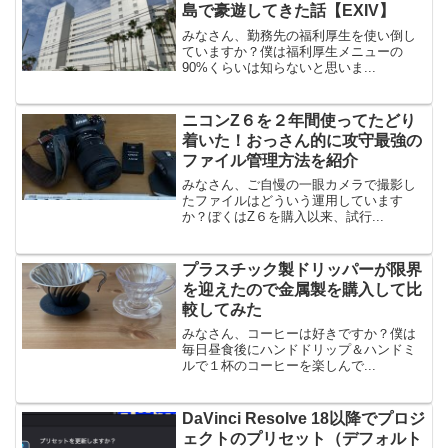
島で豪遊してきた話【EXIV】
みなさん、勤務先の福利厚生を使い倒し
ていますか？僕は福利厚生メニューの
90%くらいは知らないと思いま...
ニコンZ６を２年間使ってたどり
着いた！おっさん的に攻守最強の
ファイル管理方法を紹介
みなさん、ご自慢の一眼カメラで撮影し
たファイルはどういう運用しています
か？ぼくはZ６を購入以来、試行...
プラスチック製ドリッパーが限界
を迎えたので金属製を購入して比
較してみた
みなさん、コーヒーは好きですか？僕は
毎日昼食後にハンドドリップ＆ハンドミ
ルで１杯のコーヒーを楽しんで...
DaVinci Resolve 18以降でプロジ
ェクトのプリセット（デフォルト