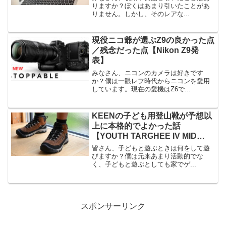
りますか？ぼくはあまり引いたことがあ
りません。しかし、そのレアな...
現役ニコ爺が選ぶZ9の良かった点
／残念だった点【Nikon Z9発
表】
みなさん、ニコンのカメラは好きです
か？僕は一眼レフ時代からニコンを愛用
しています。現在の愛機はZ6で...
KEENの子ども用登山靴が予想以
上に本格的でよかった話
【YOUTH TARGHEE IV MID
WP】
皆さん、子どもと遊ぶときは何をして遊
びますか？僕は元来あまり活動的でな
く、子どもと遊ぶとしても家でゲ...
スポンサーリンク