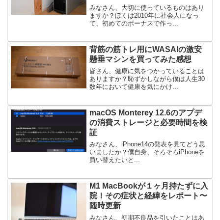
みなさん、大切に使っているものはあり
ますか？ぼくは2010年に社会人になっ
て、初めてのボーナスで作っ...
背筋の筋トレ用にWASAIの激安
懸垂マシンを買ってみた感想
皆さん、健康に気をつかっていることは
ありますか？恥ずかしながら僕は人生30
数年において健康を気にかけ...
macOS Monterey 12.6のアプデ
の消費ストレージと必要時間を検
証
みなさん、iPhone14の発表を見てどう思
いましたか？僕自身、そろそろiPhoneを
買い替えたいと...
M1 MacBookが１ヶ月持たずに入
院！その症状と経緯をレポート〜
随時更新
みなさん、初期不良品を引いたことはあ