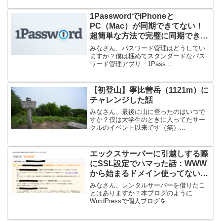
1PasswordでiPhoneと
PC（Mac）が同期できてない！
超簡単な方法で完璧に同期できた
話
みなさん、パスワード管理はどうしてい
ますか？僕は極めてスタンダードなパス
ワード管理アプリ「1Pass...
【初登山】寧比曽岳（1121m）に
チャレンジした話
みなさん、最後に山に登ったのはいつで
すか？僕は大学生のときに入ってたサー
クルのイベント以来です（笑）...
エックスサーバーに引越しする際
にSSL設定でハマった話：WWW
から始まるドメイン使ってないの
にどう設定するか？
みなさん、レンタルサーバーを借りたこ
とはありますか？本ブログのように
WordPressで個人ブログを...