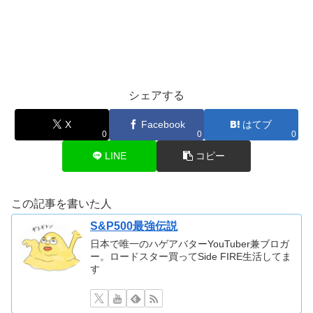
シェアする
X
Facebook
はてブ
0
0
0
LINE
コピー
この記事を書いた人
S&P500最強伝説
日本で唯一のハゲアバターYouTuber兼ブロガ
ー。ロードスター買ってSide FIRE生活してま
す