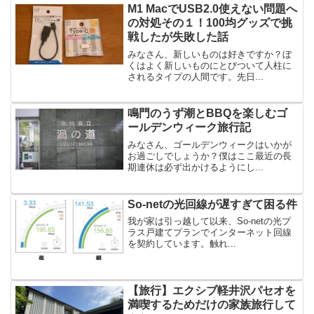
M1 MacでUSB2.0使えない問題へ
の対処その１！100均グッズで挑
戦したが失敗した話
みなさん、新しいものは好きですか？ぼ
くはよく新しいものにとびついて人柱に
されるタイプの人間です。先日...
鳴門のうず潮とBBQを楽しむゴ
ールデンウィーク旅行記
みなさん、ゴールデンウィークはいかが
お過ごしでしょうか？僕はここ最近の長
期連休は必ず出かけるようにし...
So-netの光回線が遅すぎて困る件
我が家は引っ越して以来、So-netの光プ
ラス戸建てプランでインターネット回線
を契約しています。触れ...
【旅行】エクシブ軽井沢パセオを
満喫するためだけの家族旅行して