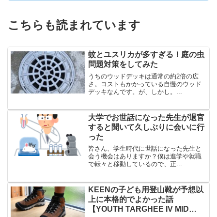
こちらも読まれています
蚊とユスリカが多すぎる！庭の虫
問題対策をしてみた
うちのウッドデッキは通常の約2倍の広
さ。コストもかかっている自慢のウッド
デッキなんです。が、しかし。...
大学でお世話になった先生が退官
すると聞いて久しぶりに会いに行
った
皆さん、学生時代に世話になった先生と
会う機会はありますか？僕は進学や就職
で転々と移動しているので、正...
KEENの子ども用登山靴が予想以
上に本格的でよかった話
【YOUTH TARGHEE IV MID