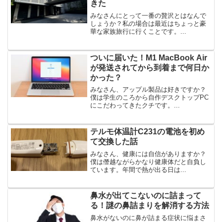
きた
みなさんにとって一番の贅沢とはなんで
しょうか？私の場合は最近はちょっと豪
華な家族旅行に行くことです。...
ついに届いた！M1 MacBook Air
が発送されてから到着まで何日か
かった？
みなさん、アップル製品は好きですか？
僕は学生のころから自作デスクトップPC
にこだわってきたクチです。...
テルモ体温計C231の電池を初め
て交換した話
みなさん、健康には自信がありますか？
僕は僭越ながらかなり健康体だと自負し
ています。年間で熱が出る日は...
鼻水が出てこないのに詰まって
る！謎の鼻詰まりを解消する方法
鼻水がないのに鼻が詰まる症状に悩まさ