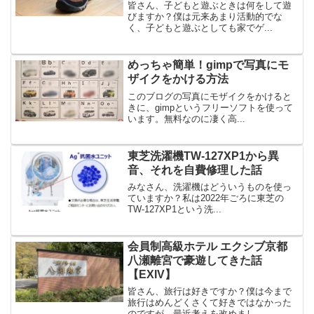
WP】
皆さん、子どもと遊ぶときは何をして遊
びますか？僕は元来あまり活動的でな
く、子どもと遊ぶとしても家でゲ...
めっちゃ簡単！gimpで写真にモ
ザイクをかける方法
このブログの写真にモザイクをかけると
きに、gimpというフリーソフトを使って
います。無料なのに凄く高...
東芝洗濯機TW-127XP1から異
音、それを自費修理した話
みなさん、洗濯機はどういうものを使っ
ていますか？私は2022年ごろに東芝の
TW-127XP1という洗...
会員制高級ホテル エクシブ京都
八瀬離宮で豪遊してきた話
【EXIV】
皆さん、旅行は好きですか？僕は今まで
旅行はめんどくさくて好きではなかった
のですが、最近考えを改めまし...