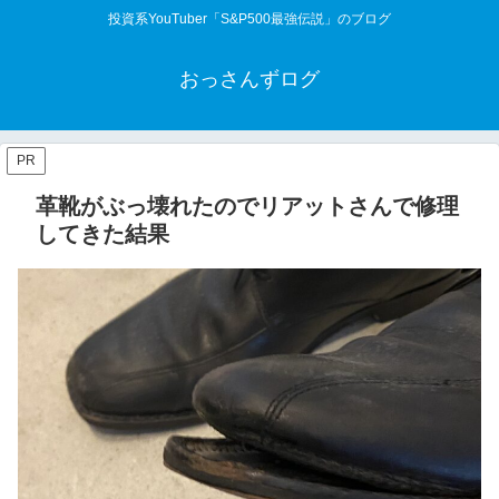
投資系YouTuber「S&P500最強伝説」のブログ
おっさんずログ
PR
革靴がぶっ壊れたのでリアットさんで修理
してきた結果