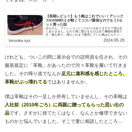
【長期レビュー】もう靴はこれでいい！アシック
スKANMEI 2 が軽くてコスパ最強なのでもう1セ
ット買った話
みなさん、ファッションにこだわりはありますか？僕は全
くありません。なので身に着けるものは全て機能性重視で
す。靴も然り。僕がこれまで愛用していた靴はビルケンシ
ュトックのモンタナというモデル 。履き心地もデザインも
2024.05.20
toruoka.xyz
好きなんですが、耐久性に難があ...
けれども、ついこの間に展示会での説明員を任され、その
服装規定に「革靴」があったので渋々革靴を履いて行きま
した。その帰り道でなんか
足元に違和感を感じたところ、
革靴がぶっ壊れてる
ではありませんか。
僕は革靴はその一足しか所有していませんし、その革靴は
入社前（2010年ごろ）に両親に贈ってもらった思い出の
品
です。さすがに捨てたくはなく、なんとか修理できない
ものかと悩んでいました。そこで妻に相談したところ…