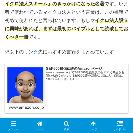
イクロ法人スキーム」のきっかけになった名著
です。いま
巷で使われているマイクロ法人という言葉は、この書籍で
初めて使われたと言われています。もしマ
イクロ法人設立
に興味があれば、まずは最初のバイブルとして読破してお
くべき一冊
です。
※以下の
リンク
先におすすめ書籍をまとめています
S&P500最強伝説のAmazonページ
www.amazon.co.jpでS&P500最強伝説のおすすめ商品をお
買い求めください。S&P500最強伝説のお気に入り商品に
ついて詳しくはこちら。
www.amazon.co.jp
メニュー
ホーム
検索
トップ
サイドバー