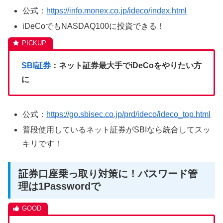
公式：
https://info.monex.co.jp/ideco/index.html
iDeCoでもNASDAQ100に投資できる！
SBI証券
：ネット証券最大手でiDeCoをやりたい方
に
公式：
https://go.sbisec.co.jp/prd/ideco/ideco_top.html
普段使用しているネット証券がSBIなら統合してスッ
キリです！
証券口座乗っ取り対策に！パスワード管
理は1Passwordで