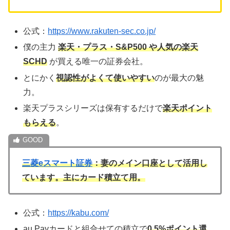
公式：
https://www.rakuten-sec.co.jp/
僕の主力
楽天・プラス・S&P500 や人気の楽天
SCHD
が買える唯一の証券会社。
とにかく
視認性がよくて使いやすい
のが最大の魅
力。
楽天プラスシリーズは保有するだけで
楽天ポイント
もらえる
。
三菱eスマート証券
：妻のメイン口座として活用し
ています。主にカード積立て用。
公式：
https://kabu.com/
au Payカードと組合せての積立で
0.5%ポイント還