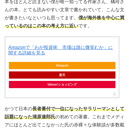
本をほとんど読まない僕が唯一知ってる作家さん、橘玲さ
んの本。とても読みやすい文章で書かれていて、こんな文
が書きたいなといつも思ってます。
僕が海外株を中心に買
っているのはこの本の考え方に近い
です。
Amazonで「わが投資術 市場は誰に微笑むか」に
関する詳細を見る
Amazon
楽天
Yahoo!ショッピング
かつて日本の
長者番付で一位になったサラリーマンとして
話題になった清原達郎氏
の初めての著書。これまでメディ
アにほとんど出てこなかった氏の赤裸々な体験談が多数載