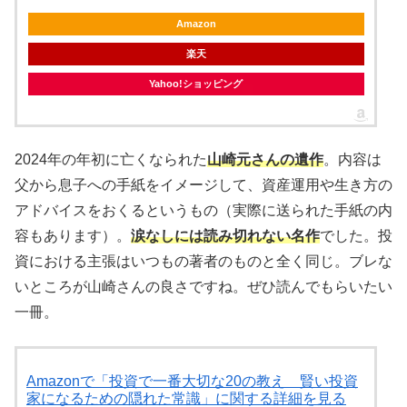
Amazon
楽天
Yahoo!ショッピング
2024年の年初に亡くなられた
山崎元さんの遺作
。内容は
父から息子への手紙をイメージして、資産運用や生き方の
アドバイスをおくるというもの（実際に送られた手紙の内
容もあります）。
涙なしには読み切れない名作
でした。投
資における主張はいつもの著者のものと全く同じ。ブレな
いところが山崎さんの良さですね。ぜひ読んでもらいたい
一冊。
Amazonで「投資で一番大切な20の教え 賢い投資
家になるための隠れた常識」に関する詳細を見る