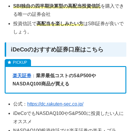
SBI独自の四半期決算型の高配当投資信託
を購入でき
る唯一の証券会社
投資信託で
高配当を楽しみたい方
はSBI証券が良いで
しょう。
iDeCoのおすすめ証券口座はこちら
楽天証券
：
業界最低コストのS&P500や
NASDAQ100商品が買える
公式：
https://dc.rakuten-sec.co.jp/
iDeCoでもNASDAQ100やS&P500に投資したい人に
オススメ
NASDAQ100投資信託では楽天証券の楽天・プラ