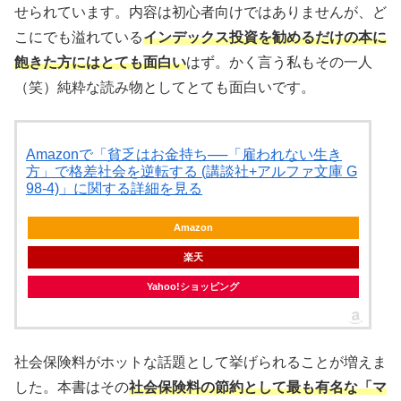
せられています。内容は初心者向けではありませんが、ど
こにでも溢れている
インデックス投資を勧めるだけの本に
飽きた方にはとても面白い
はず。かく言う私もその一人
（笑）純粋な読み物としてとても面白いです。
Amazonで「貧乏はお金持ち──「雇われない生き
方」で格差社会を逆転する (講談社+アルファ文庫 G
98-4)」に関する詳細を見る
Amazon
楽天
Yahoo!ショッピング
社会保険料がホットな話題として挙げられることが増えま
した。本書はその
社会保険料の節約として最も有名な「マ