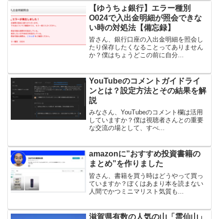
【ゆうちょ銀行】エラー種別
O024で入出金明細が照会できな
い時の対処法【備忘録】
皆さん、銀行口座の入出金明細を照会し
たり保存したくなることってありません
か？僕はちょうどこの前に自分...
YouTubeのコメントガイドライ
ンとは？設定方法とその結果を解
説
みなさん、YouTubeのコメント欄は活用
していますか？僕は視聴者さんとの重要
な交流の場として、すべ...
amazonに”おすすめ投資書籍の
まとめ”を作りました
皆さん、書籍を買う時はどうやって買っ
ていますか？ぼくはあまり本を読まない
人間でかつミニマリスト気質も...
滋賀県有数の人気の山「霊仙山」