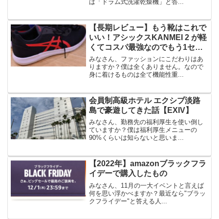
は「ドラム式洗濯乾燥機」と答...
【長期レビュー】もう靴はこれで
いい！アシックスKANMEI 2 が軽
くてコスパ最強なのでもう1セッ
ト買った話
みなさん、ファッションにこだわりはあ
りますか？僕は全くありません。なので
身に着けるものは全て機能性重...
会員制高級ホテル エクシブ淡路
島で豪遊してきた話【EXIV】
みなさん、勤務先の福利厚生を使い倒し
ていますか？僕は福利厚生メニューの
90%くらいは知らないと思いま...
【2022年】amazonブラックフラ
イデーで購入したもの
みなさん、11月の一大イベントと言えば
何を思い浮かべますか？最近なら"ブラッ
クフライデー"と答える人...