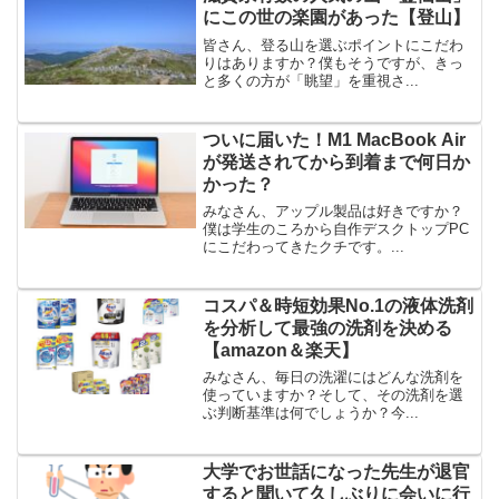
にこの世の楽園があった【登山】
皆さん、登る山を選ぶポイントにこだわ
りはありますか？僕もそうですが、きっ
と多くの方が「眺望」を重視さ...
ついに届いた！M1 MacBook Air
が発送されてから到着まで何日か
かった？
みなさん、アップル製品は好きですか？
僕は学生のころから自作デスクトップPC
にこだわってきたクチです。...
コスパ＆時短効果No.1の液体洗剤
を分析して最強の洗剤を決める
【amazon＆楽天】
みなさん、毎日の洗濯にはどんな洗剤を
使っていますか？そして、その洗剤を選
ぶ判断基準は何でしょうか？今...
大学でお世話になった先生が退官
すると聞いて久しぶりに会いに行