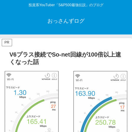
投資系YouTuber「S&P500最強伝説」のブログ
おっさんずログ
PR
V6プラス接続でSo-net回線が100倍以上速
くなった話