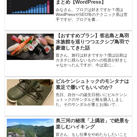
まとめ【WordPress】
みなさん、ブログは好きですか？僕は
WordPressやSEO等のテクニック系は苦
手ですが、ブログを書...
【おすすめプラン】答志島と鳥羽
水族館を巡りつつエクシブ鳥羽で
豪遊してきた話
皆さん、旅行は好きですか？僕は以前は
カタチに残らないものへの投資が好きじ
ゃなかったんですが、今は逆に...
ビルケンシュトックのモンタナは
素足で履いてもいいのか?
先日、自分への誕生日祝いにビルケンシ
ュトックのサンダルと靴を購入しまし
た。そのサンダルが妻とお揃いで...
奥三河の秘境「上臈岩」で絶景を
楽しむハイキング
皆さん、もし仕事をやめたらしたいこと