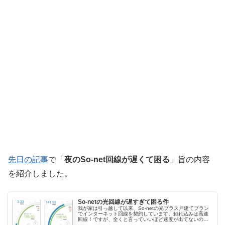
先日の記事
で「
夜のSo-net回線が遅くて困る
」旨の内容
を紹介しました。
So-netの光回線が遅すぎて困る件
我が家は引っ越して以来、So-netの光プラス戸建てプラン
でインターネット回線を契約しています。触れ込みは高速
回線！ですが、全くと言っていいほど速度が出てないので
その愚痴を垂れ流させてください。 昼と夜とで雲泥の差、