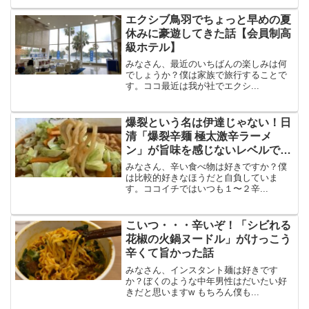
エクシブ鳥羽でちょっと早めの夏
休みに豪遊してきた話【会員制高
級ホテル】
みなさん、最近のいちばんの楽しみは何
でしょうか？僕は家族で旅行することで
す。ココ最近は我が社でエクシ...
爆裂という名は伊達じゃない！日
清「爆裂辛麺 極太激辛ラーメ
ン」が旨味を感じないレベルで辛
かった
みなさん、辛い食べ物は好きですか？僕
は比較的好きなほうだと自負していま
す。ココイチではいつも１〜２辛...
こいつ・・・辛いぞ！「シビれる
花椒の火鍋ヌードル」がけっこう
辛くて旨かった話
みなさん、インスタント麺は好きです
か？ぼくのような中年男性はだいたい好
きだと思いますw もちろん僕も...