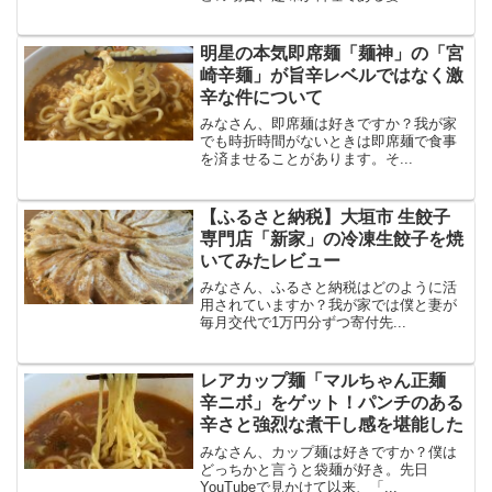
明星の本気即席麺「麺神」の「宮
崎辛麺」が旨辛レベルではなく激
辛な件について
みなさん、即席麺は好きですか？我が家
でも時折時間がないときは即席麺で食事
を済ませることがあります。そ...
【ふるさと納税】大垣市 生餃子
専門店「新家」の冷凍生餃子を焼
いてみたレビュー
みなさん、ふるさと納税はどのように活
用されていますか？我が家では僕と妻が
毎月交代で1万円分ずつ寄付先...
レアカップ麺「マルちゃん正麺
辛ニボ」をゲット！パンチのある
辛さと強烈な煮干し感を堪能した
みなさん、カップ麺は好きですか？僕は
どっちかと言うと袋麺が好き。先日
YouTubeで見かけて以来、「...