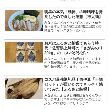
明星の本気「麺神」の味噌味を発
見したので食した感想【神太麺】
みなさん、どれくらいインスタント麺を
食べますか？我が家は2週間に1回ほどの
頻度で「インスタント食べた...
お米はふるさと納税でもらう時
代！佐賀県上峰町の「さがみのり
20kg」のコスパがやばい
みなさん、ふるさと納税はやっています
か？我が家は毎月、妻と僕で交代交代に
寄付先を選んでいます。ちょっ...
コスパ最強返礼品！西伊豆「干物
セット」が届いたのでさっそく焼
いてみた【ふるさと納税】
みなさん、ふるさと納税はもちろんやっ
ていますよね？今ややらない人のほうが
少ないのではないでしょうか？...