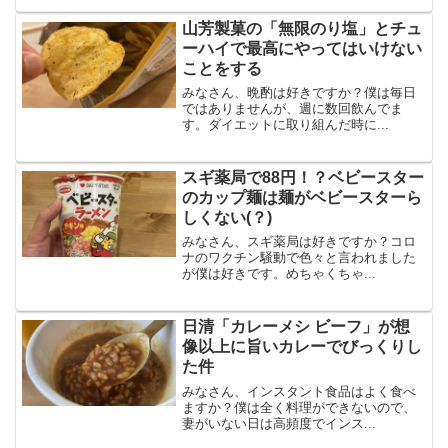
山芳製菓の「無限のり塩」とチュ
ーハイで最高にやってはいけない
ことをする
みなさん、晩酌は好きですか？僕は毎日
ではありませんが、週に数回飲んでま
す。ダイエットに取り組んだ時に...
スギ薬局で88円！？ベビースター
のカップ麺は麺がベビースターら
しくない(？)
みなさん、スギ薬局は好きですか？コロ
ナのワクチン騒動で色々と言われました
が僕は好きです。めちゃくちゃ...
日清「カレーメシ ビーフ」が想
像以上に旨いカレーでびっくりし
た件
みなさん、インスタント食品はよく食べ
ますか？僕は全く料理ができないので、
妻がいない日は高頻度でインス...