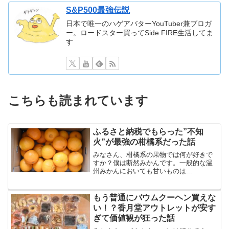
S&P500最強伝説
日本で唯一のハゲアバターYouTuber兼ブロガ
ー。ロードスター買ってSide FIRE生活してま
す
こちらも読まれています
ふるさと納税でもらった”不知
火”が最強の柑橘系だった話
みなさん、柑橘系の果物では何が好きで
すか？僕は断然みかんです。一般的な温
州みかんにおいても甘いものは...
もう普通にバウムクーヘン買えな
い！？香月堂アウトレットが安す
ぎて価値観が狂った話