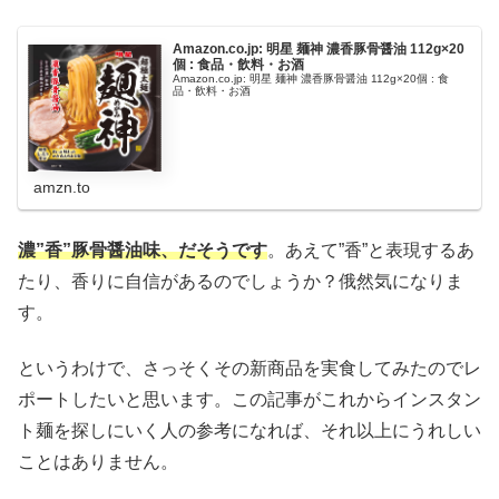
Amazon.co.jp: 明星 麺神 濃香豚骨醤油 112g×20
個 : 食品・飲料・お酒
Amazon.co.jp: 明星 麺神 濃香豚骨醤油 112g×20個 : 食
品・飲料・お酒
amzn.to
濃”香”豚骨醤油味、だそうです
。あえて”香”と表現するあ
たり、香りに自信があるのでしょうか？俄然気になりま
す。
というわけで、さっそくその新商品を実食してみたのでレ
ポートしたいと思います。この記事がこれからインスタン
ト麺を探しにいく人の参考になれば、それ以上にうれしい
ことはありません。