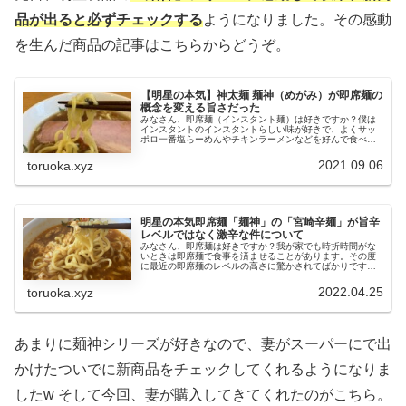
品が出ると必ずチェックする
ようになりました。その感動
を生んだ商品の記事はこちらからどうぞ。
【明星の本気】神太麺 麺神（めがみ）が即席麺の
概念を変える旨さだった
みなさん、即席麺（インスタント麺）は好きですか？僕は
インスタントのインスタントらしい味が好きで、よくサッ
ポロ一番塩らーめんやチキンラーメンなどを好んで食べま
す。ラーメンというより「即席麺」っていう別物ですよ
ね。即席麺はあくまで即席麺。僕もそ...
2021.09.06
toruoka.xyz
明星の本気即席麺「麺神」の「宮崎辛麺」が旨辛
レベルではなく激辛な件について
みなさん、即席麺は好きですか？我が家でも時折時間がな
いときは即席麺で食事を済ませることがあります。その度
に最近の即席麺のレベルの高さに驚かされてばかりです。
そんなレベルの高い即席麺の中でも、ひときわ美味しかっ
たのが明星の「麺神」シリーズ。特...
2022.04.25
toruoka.xyz
あまりに麺神シリーズが好きなので、妻がスーパーにで出
かけたついでに新商品をチェックしてくれるようになりま
したw そして今回、妻が購入してきてくれたのがこちら。