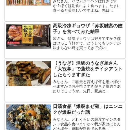
みなさん、バウムクーヘンは好きです
か？ぼくは朝食によく食べます。たまに
食べると美味しいですよね。先日...
高級冷凍ギョウザ「赤坂離宮の餃
子」を食べてみた結果
皆さん、冷凍ギョウザは好きですか？僕
はけっこう好きで、どうしてもランチが
決まらない時は買ってきて焼い...
【うなぎ】津駅のうなぎ屋さん
「大観亭」で蒲焼をテイクアウト
したらうますぎた
みなさん、ご馳走と言えば何を思い浮か
べますか？お寿司？すき焼き？焼肉？あ
たりでしょうか。先日、親族と...
日清食品「爆裂まぜ麺」はニンニ
クが爆裂だった話
みなさん、どれくらいの頻度でインスタ
ント食品を食べますか？我が家はほとん
どの場合、趣味が料理である妻...