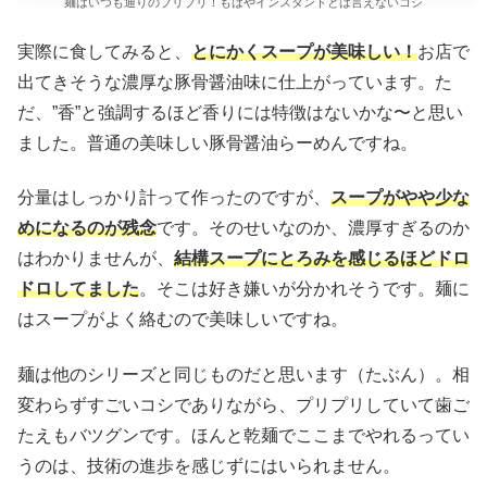
麺はいつも通りのブリブリ！もはやインスタントとは言えないコシ
実際に食してみると、
とにかくスープが美味しい！
お店で
出てきそうな濃厚な豚骨醤油味に仕上がっています。た
だ、”香”と強調するほど香りには特徴はないかな〜と思い
ました。普通の美味しい豚骨醤油らーめんですね。
分量はしっかり計って作ったのですが、
スープがやや少な
めになるのが残念
です。そのせいなのか、濃厚すぎるのか
はわかりませんが、
結構スープにとろみを感じるほどドロ
ドロしてました
。そこは好き嫌いが分かれそうです。麺に
はスープがよく絡むので美味しいですね。
麺は他のシリーズと同じものだと思います（たぶん）。相
変わらずすごいコシでありながら、プリプリしていて歯ご
たえもバツグンです。ほんと乾麺でここまでやれるってい
うのは、技術の進歩を感じずにはいられません。