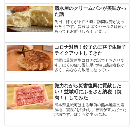
清水屋のクリームパンが美味かっ
た話
先日、ぼくが不在の時に訪問販売があっ
たそうです。普段は ぼくセールスは何が
あってもお断りしろ！ と妻...
コロナ対策！餃子の王将で生餃子
テイクアウトしてきた
世間は最近新型コロナの話でもちきりで
す。ぼくの住む愛知県は特に感染者数が
多く、みなさん敏感になってい...
微力ながら災害復興に貢献した
い！益城町にふるさと納税（焼
肉！）してみた
熊本県益城町はまる年前の熊本地震の震
源地。震度7を記録し、被害が甚大だった
地域です。ぼくも幼少期に淡...