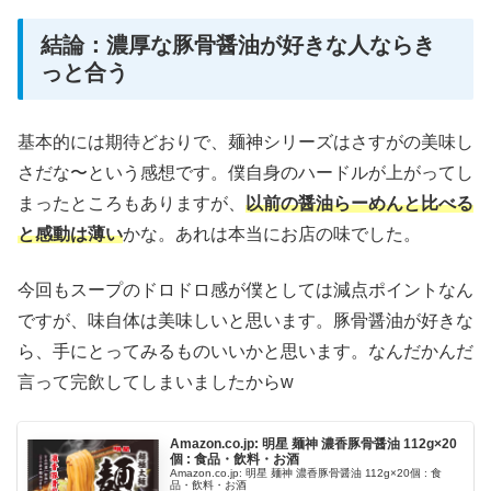
結論：濃厚な豚骨醤油が好きな人ならき
っと合う
基本的には期待どおりで、麺神シリーズはさすがの美味し
さだな〜という感想です。僕自身のハードルが上がってし
まったところもありますが、
以前の醤油らーめんと比べる
と感動は薄い
かな。あれは本当にお店の味でした。
今回もスープのドロドロ感が僕としては減点ポイントなん
ですが、味自体は美味しいと思います。豚骨醤油が好きな
ら、手にとってみるものいいかと思います。なんだかんだ
言って完飲してしまいましたからw
Amazon.co.jp: 明星 麺神 濃香豚骨醤油 112g×20
個 : 食品・飲料・お酒
Amazon.co.jp: 明星 麺神 濃香豚骨醤油 112g×20個 : 食
品・飲料・お酒