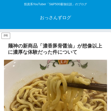
投資系YouTuber「S&P500最強伝説」のブログ
おっさんずログ
PR
麺神の新商品「濃香豚骨醤油」が想像以上
に濃厚な体験だった件について