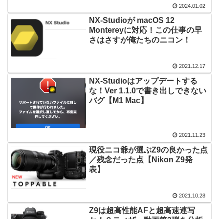
2024.01.02
NX-Studioが macOS 12
Montereyに対応！この仕事の早
さはさすが俺たちのニコン！
2021.12.17
NX-Studioはアップデートする
な！Ver 1.1.0で書き出しできない
バグ【M1 Mac】
2021.11.23
現役ニコ爺が選ぶZ9の良かった点
／残念だった点【Nikon Z9発
表】
2021.10.28
Z9は超高性能AFと超高速連写