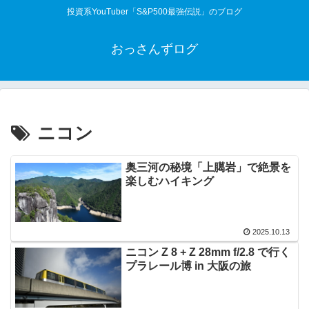
投資系YouTuber「S&P500最強伝説」のブログ
おっさんずログ
ニコン
奥三河の秘境「上臈岩」で絶景を
楽しむハイキング
2025.10.13
ニコン Z 8 + Z 28mm f/2.8 で行く
プラレール博 in 大阪の旅