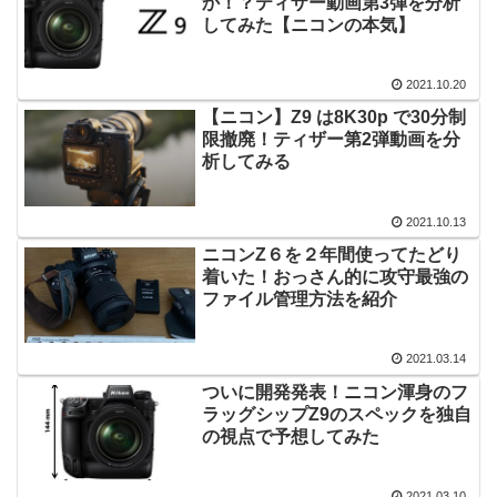
か！？ティザー動画第3弾を分析
してみた【ニコンの本気】
2021.10.20
【ニコン】Z9 は8K30p で30分制
限撤廃！ティザー第2弾動画を分
析してみる
2021.10.13
ニコンZ６を２年間使ってたどり
着いた！おっさん的に攻守最強の
ファイル管理方法を紹介
2021.03.14
ついに開発発表！ニコン渾身のフ
ラッグシップZ9のスペックを独自
の視点で予想してみた
2021.03.10