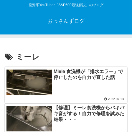
投資系YouTuber「S&P500最強伝説」のブログ
おっさんずログ
ミーレ
Miele 食洗機が「排水エラー」で
停止したのを自力で直した話
2022.07.13
【修理】ミーレ食洗機からバキバ
キ音がする！自力で修理を試みた
結果・・・