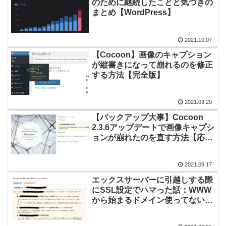
のために継続したことと気づきの
まとめ【WordPress】
2021.10.07
【Cocoon】画像のキャプション
が縦書きになって崩れるのを修正
する方法【完全版】
2021.09.29
【バックアップ大事】Cocoon
2.3.6アップデートで画像キャプシ
ョンが崩れたのを直す方法【応急
処置】
2021.09.17
エックスサーバーに引越しする際
にSSL設定でハマった話：WWW
から始まるドメイン使ってないの
にどう設定するか？