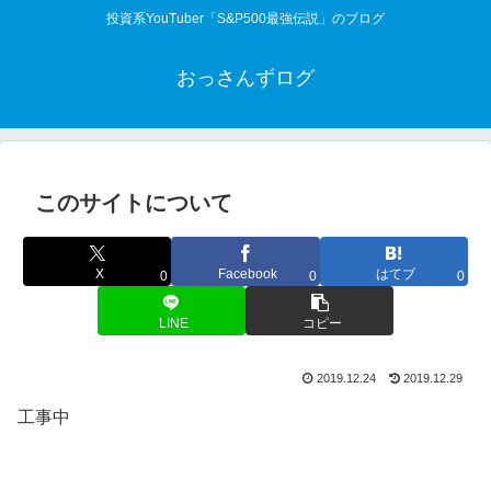
投資系YouTuber「S&P500最強伝説」のブログ
おっさんずログ
このサイトについて
X
Facebook
はてブ
0
0
0
LINE
コピー
2019.12.24
2019.12.29
工事中