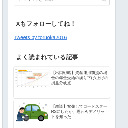
Xもフォローしてね！
Tweets by toruoka2016
よく読まれている記事
【出口戦略】資産運用前提の場
合の年金受給の繰り下げ/上げの
損益分岐点
【雑談】奮発してロードスター
RSにしたが、思わぬデメリッ
トを知った