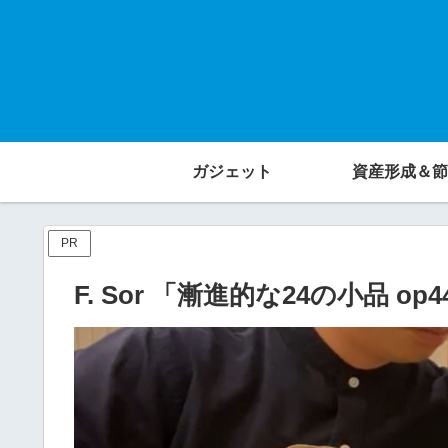
ガジェット
資産形成＆節
PR
F. Sor 「漸進的な24の小品 o