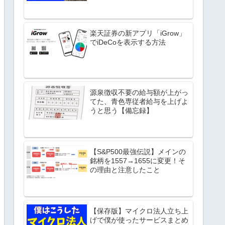
楽天証券の新アプリ「iGrow」
でiDeCoを表示する方法
源泉徴収不要の給与額が上がっ
てた、青色専従者給与を上げよ
うと思う【備忘録】
【S&P500最強伝説】メインの
銘柄を1557→1655に変更！そ
の理由と注意したこと
【保存版】マイクロ法人立ち上
げで僕が使ったサービスまとめ