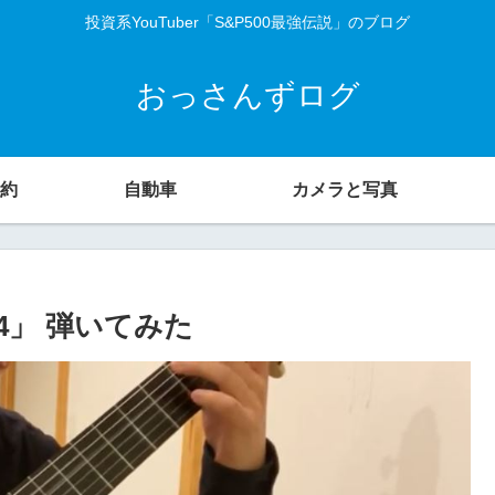
投資系YouTuber「S&P500最強伝説」のブログ
おっさんずログ
約
自動車
カメラと写真
p44」 弾いてみた