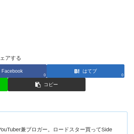
ェアする
Facebook
はてブ
0
0
コピー
uTuber兼ブロガー。ロードスター買ってSide