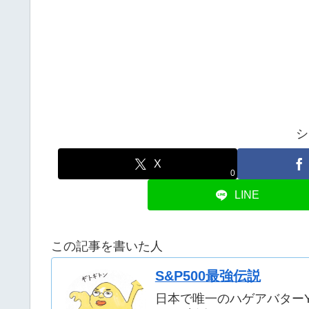
シ
X
0
LINE
この記事を書いた人
S&P500最強伝説
日本で唯一のハゲアバターYo