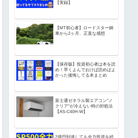
【実録】
【MT初心者】ロードスター納
車から2ヶ月、正直な感想
【保存版】投資初心者は本を読
め！早くよんでおけば読めばよ
かった後悔してる本まとめ
富士通ゼネラル製エアコン"ノ
クリア"が冷えない時の対処法
【AS-C40H-W】
2億円到達しても全力投資を続