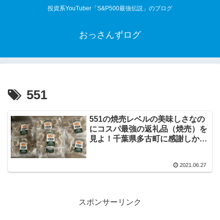
投資系YouTuber「S&P500最強伝説」のブログ
おっさんずログ
551
551の焼売レベルの美味しさなの
にコスパ最強の返礼品（焼売）を
見よ！千葉県多古町に感謝しかな
い
2021.06.27
スポンサーリンク