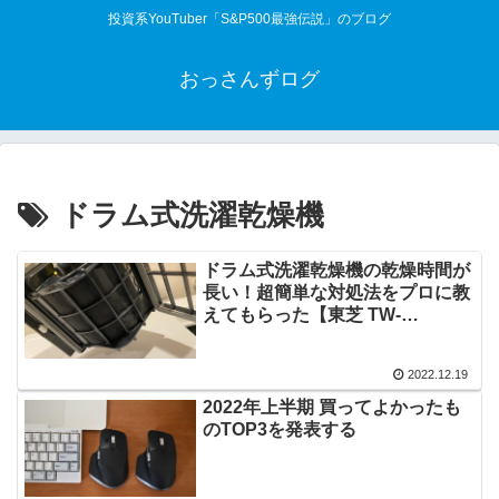
投資系YouTuber「S&P500最強伝説」のブログ
おっさんずログ
ドラム式洗濯乾燥機
ドラム式洗濯乾燥機の乾燥時間が
長い！超簡単な対処法をプロに教
えてもらった【東芝 TW-
127XP1】
2022.12.19
2022年上半期 買ってよかったも
のTOP3を発表する